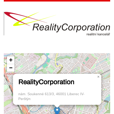
+
−
×
RealityCorporation
nám. Soukenné 613/3, 46001 Liberec IV-
Perštýn