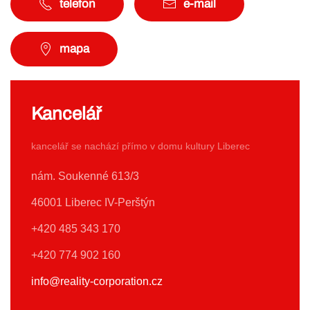
telefon
e-mail
mapa
Kancelář
kancelář se nachází přímo v domu kultury Liberec
nám. Soukenné 613/3
46001 Liberec IV-Perštýn
+420 485 343 170
+420 774 902 160
info@reality-corporation.cz